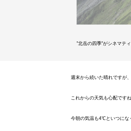
”北岳の四季”がシネマテ
週末から続いた晴れですが
これからの天気も心配です
今朝の気温も4℃といつにな