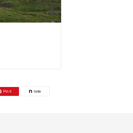
Pin it
note