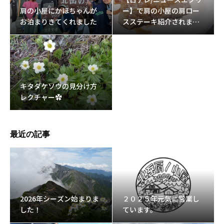
肩の小屋にかほちゃんが
ー】で肩の小屋の肩ロー
お泊まりきてくれました
スステーキ紹介されまし
た。
キタダケソウの見分け方
レクチャー✿
最近の記事
2026年シーズン始まりま
２０２５年元気に営業し
した！
ています。