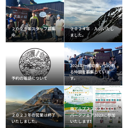
２０２５年スタッフ募集
２０２４年 入山いたし
中
ました。
2024年一緒に働いてくれ
る仲間を募集していま
予約の電話について
す。
南アルプスユネスコエコ
２０２３年の営業は終了
パークフェア2023に参加
いたしました。
いたします❗