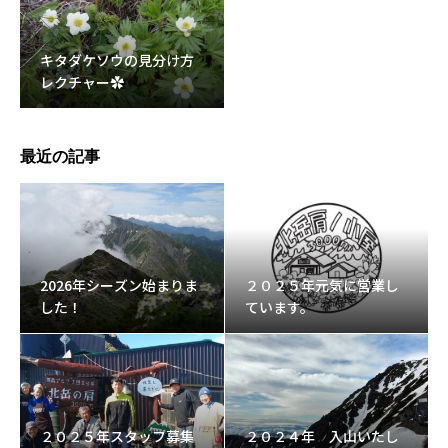
キタダケソウの見分け方
レクチャー✿
最近の記事
2026年シーズン始まりま
２０２５年元気に営業し
した！
ています。
２０２５年スタッフ募集
２０２４年 入山いたし