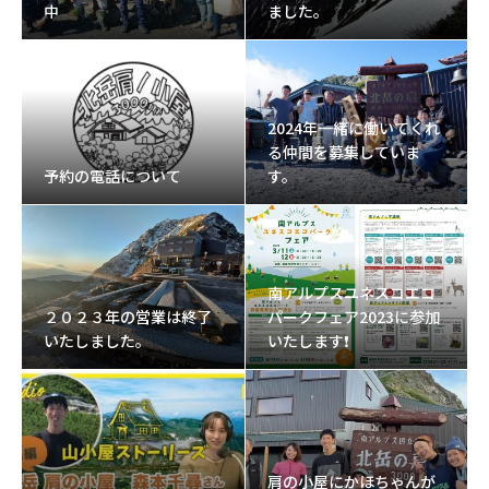
中
ました。
2024年一緒に働いてくれ
る仲間を募集していま
予約の電話について
す。
南アルプスユネスコエコ
２０２３年の営業は終了
パークフェア2023に参加
いたしました。
いたします❗
肩の小屋にかほちゃんが