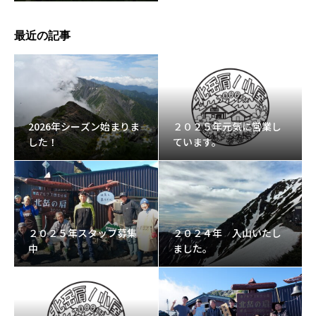
最近の記事
2026年シーズン始まりま
２０２５年元気に営業し
した！
ています。
２０２５年スタッフ募集
２０２４年 入山いたし
中
ました。