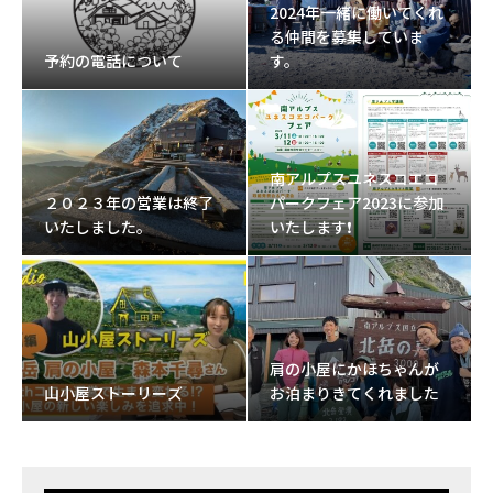
2024年一緒に働いてくれ
る仲間を募集していま
予約の電話について
す。
南アルプスユネスコエコ
２０２３年の営業は終了
パークフェア2023に参加
いたしました。
いたします❗
肩の小屋にかほちゃんが
山小屋ストーリーズ
お泊まりきてくれました