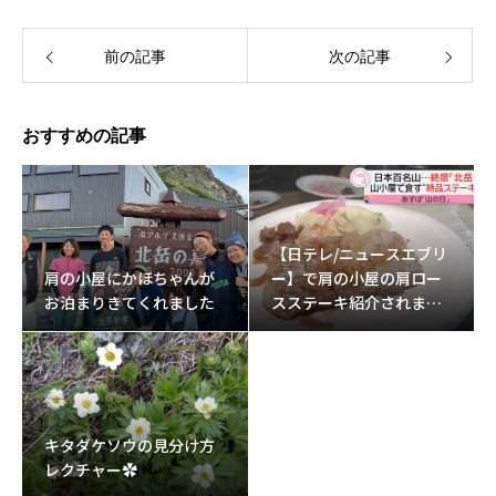
前の記事
次の記事
おすすめの記事
【日テレ/ニュースエブリ
肩の小屋にかほちゃんが
ー】で肩の小屋の肩ロー
お泊まりきてくれました
スステーキ紹介されまし
た。
キタダケソウの見分け方
レクチャー✿