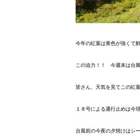
今年の紅葉は黄色が強くて
この迫力！！ 今週末は台
皆さん、天気を見てこの紅
１８号による通行止めは今
台風前の今夜の夕焼けはシ