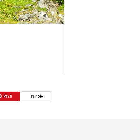
Pin it
note