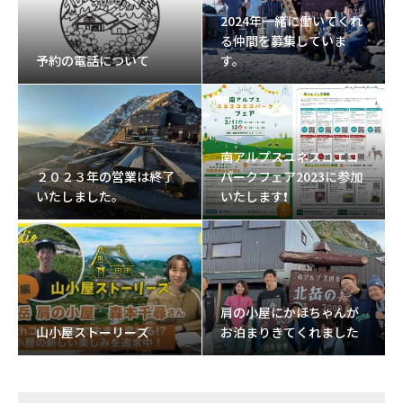
2024年一緒に働いてくれ
る仲間を募集していま
予約の電話について
す。
南アルプスユネスコエコ
２０２３年の営業は終了
パークフェア2023に参加
いたしました。
いたします❗
肩の小屋にかほちゃんが
山小屋ストーリーズ
お泊まりきてくれました