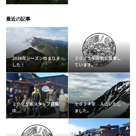
最近の記事
2026年シーズン始まりま
２０２５年元気に営業し
した！
ています。
２０２５年スタッフ募集
２０２４年 入山いたし
中
ました。