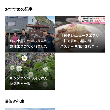
おすすめの記事
【日テレ/ニュースエブリ
肩の小屋にかほちゃんが
ー】で肩の小屋の肩ロー
お泊まりきてくれました
スステーキ紹介されまし
た。
キタダケソウの見分け方
レクチャー✿
最近の記事