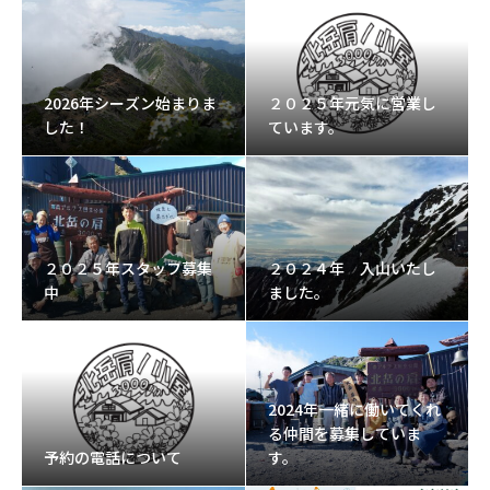
2026年シーズン始まりま
２０２５年元気に営業し
した！
ています。
２０２５年スタッフ募集
２０２４年 入山いたし
中
ました。
2024年一緒に働いてくれ
る仲間を募集していま
予約の電話について
す。