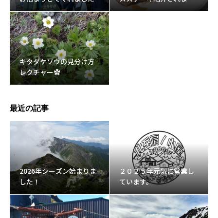
た。
キタダケソウの見分け方
レクチャー✿
最近の記事
2026年シーズン始まりま
２０２５年元気に営業し
した！
ています。