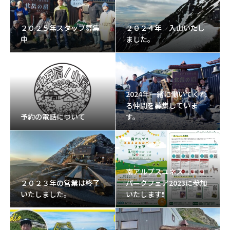
２０２５年スタッフ募集
２０２４年 入山いたし
中
ました。
2024年一緒に働いてくれ
る仲間を募集していま
予約の電話について
す。
南アルプスユネスコエコ
２０２３年の営業は終了
パークフェア2023に参加
いたしました。
いたします❗