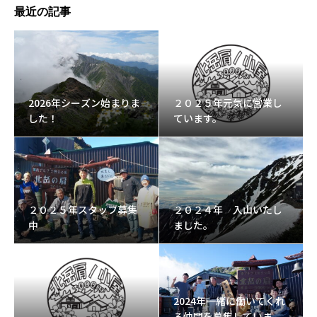
最近の記事
2026年シーズン始まりま
２０２５年元気に営業し
した！
ています。
２０２５年スタッフ募集
２０２４年 入山いたし
中
ました。
2024年一緒に働いてくれ
る仲間を募集していま