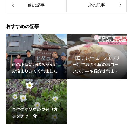
前の記事
次の記事
おすすめの記事
【日テレ/ニュースエブリ
肩の小屋にかほちゃんが
ー】で肩の小屋の肩ロー
お泊まりきてくれました
スステーキ紹介されまし
た。
キタダケソウの見分け方
レクチャー✿