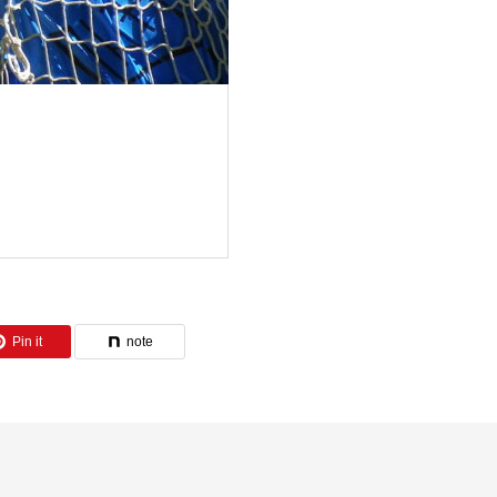
Pin it
note