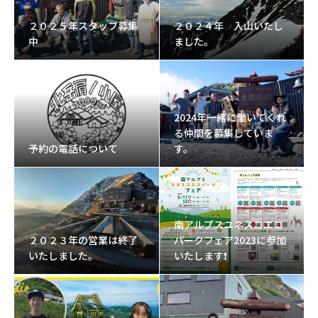
２０２５年スタッフ募集
２０２４年 入山いたし
中
ました。
2024年一緒に働いてくれ
る仲間を募集していま
予約の電話について
す。
南アルプスユネスコエコ
２０２３年の営業は終了
パークフェア2023に参加
いたしました。
いたします❗