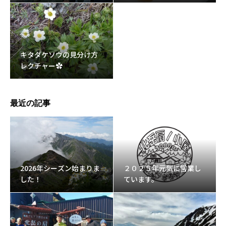
た。
キタダケソウの見分け方
レクチャー✿
最近の記事
2026年シーズン始まりま
２０２５年元気に営業し
した！
ています。