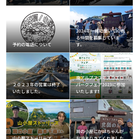
2024年一緒に働いてくれ
る仲間を募集していま
予約の電話について
す。
南アルプスユネスコエコ
２０２３年の営業は終了
パークフェア2023に参加
いたしました。
いたします❗
肩の小屋にかほちゃんが
山小屋ストーリーズ
お泊まりきてくれました