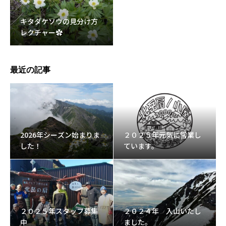
キタダケソウの見分け方
レクチャー✿
最近の記事
2026年シーズン始まりま
２０２５年元気に営業し
した！
ています。
２０２５年スタッフ募集
２０２４年 入山いたし
中
ました。