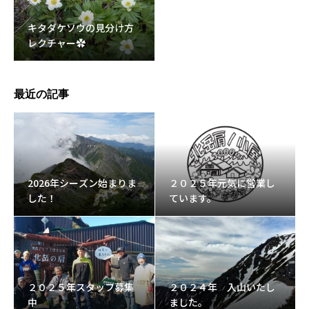
キタダケソウの見分け方
レクチャー✿
最近の記事
2026年シーズン始まりま
２０２５年元気に営業し
した！
ています。
２０２５年スタッフ募集
２０２４年 入山いたし
中
ました。