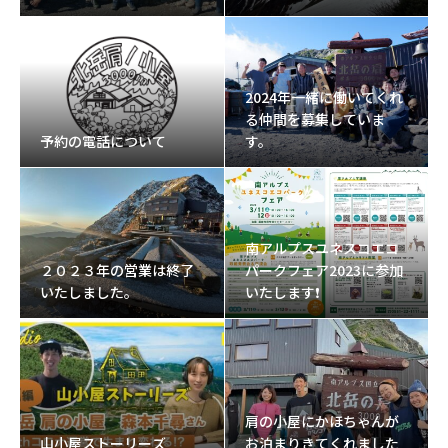
2024年一緒に働いてくれ
る仲間を募集していま
予約の電話について
す。
南アルプスユネスコエコ
２０２３年の営業は終了
パークフェア2023に参加
いたしました。
いたします❗
肩の小屋にかほちゃんが
山小屋ストーリーズ
お泊まりきてくれました