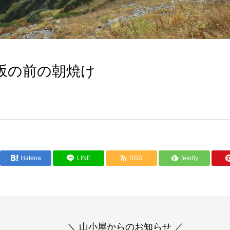
坂の前の朝焼け
Hatena
LINE
RSS
feedly
＼ 山小屋からのお知らせ ／