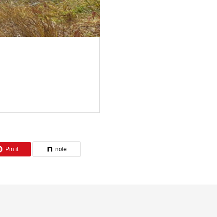
Pin it
note