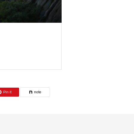
Pin it
note