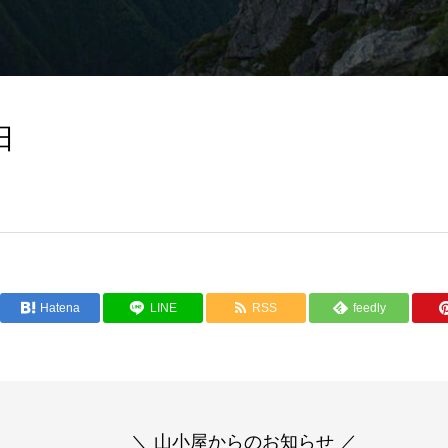
日
Hatena
LINE
RSS
feedly
＼ 山小屋からのお知らせ ／