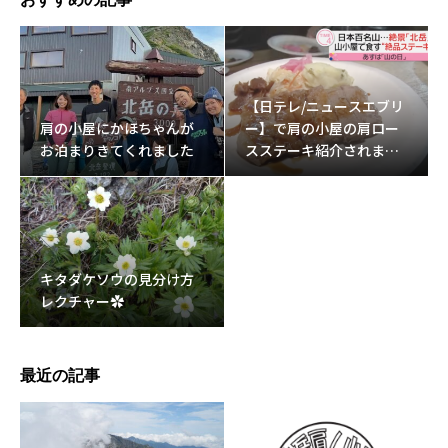
【日テレ/ニュースエブリ
肩の小屋にかほちゃんが
ー】で肩の小屋の肩ロー
お泊まりきてくれました
スステーキ紹介されまし
た。
キタダケソウの見分け方
レクチャー✿
最近の記事