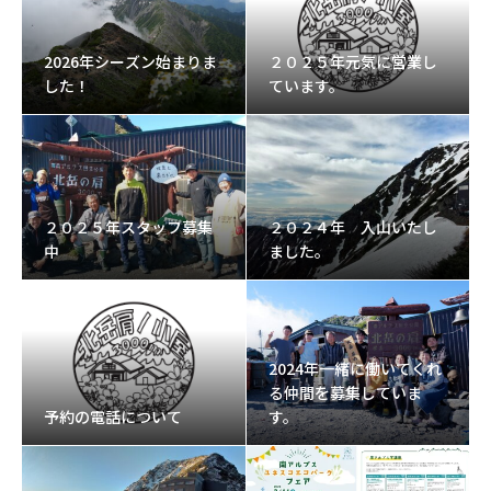
2026年シーズン始まりま
２０２５年元気に営業し
した！
ています。
２０２５年スタッフ募集
２０２４年 入山いたし
中
ました。
2024年一緒に働いてくれ
る仲間を募集していま
予約の電話について
す。