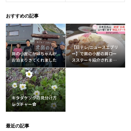
おすすめの記事
【日テレ/ニュースエブリ
肩の小屋にかほちゃんが
ー】で肩の小屋の肩ロー
お泊まりきてくれました
スステーキ紹介されまし
た。
キタダケソウの見分け方
レクチャー✿
最近の記事