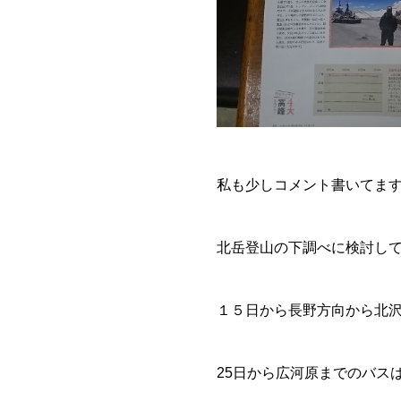
私も少しコメント書いてま
北岳登山の下調べに検討し
１５日から長野方向から北
25日から広河原までのバス