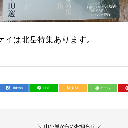
ケイは北岳特集あります。
Hatena
LINE
RSS
feedly
＼ 山小屋からのお知らせ ／