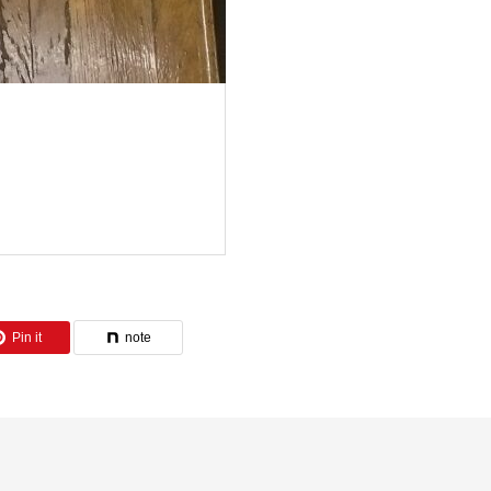
Pin it
note