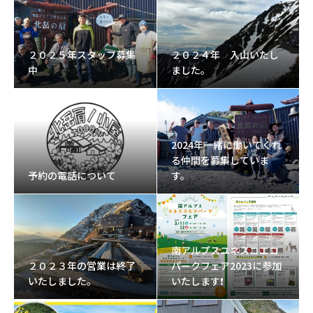
２０２５年スタッフ募集
２０２４年 入山いたし
中
ました。
2024年一緒に働いてくれ
る仲間を募集していま
予約の電話について
す。
南アルプスユネスコエコ
２０２３年の営業は終了
パークフェア2023に参加
いたしました。
いたします❗