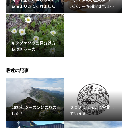
お泊まりきてくれました
スステーキ紹介されまし
た。
キタダケソウの見分け方
レクチャー✿
最近の記事
2026年シーズン始まりま
２０２５年元気に営業し
した！
ています。