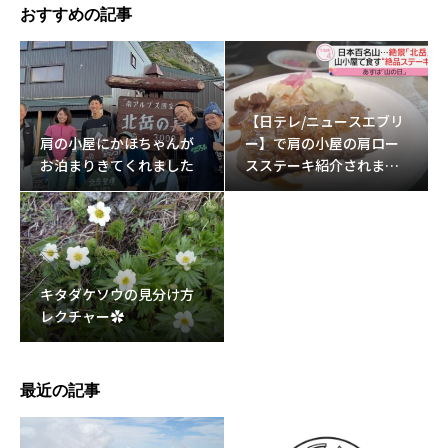
おすすめの記事
【日テレ/ニュースエブリ
肩の小屋にかほちゃんが
ー】で肩の小屋の肩ロー
お泊まりきてくれました
スステーキ紹介されまし
た。
キタダケソウの見分け方
レクチャー✿
最近の記事