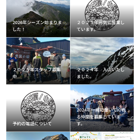
2026年シーズン始まりま
２０２５年元気に営業し
した！
ています。
２０２５年スタッフ募集
２０２４年 入山いたし
中
ました。
2024年一緒に働いてくれ
る仲間を募集していま
予約の電話について
す。