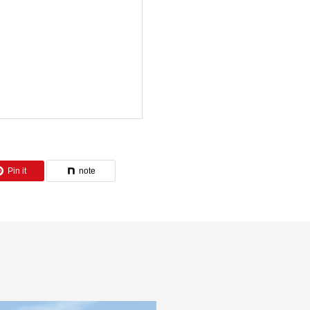
Pin it
note