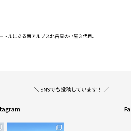
0メートルにある南アルプス北岳肩の小屋３代目。
＼ SNSでも投稿しています！ ／
stagram
Fa