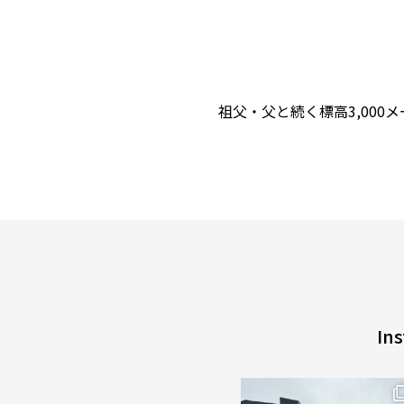
祖父・父と続く標高3,00
In